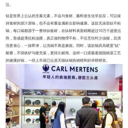
注。
钛是世界上公认的无毒元素，不会与食材、酱料发生化学反应，可以保
持食材的原汁原味，也不会有重金属析出影响健康。这款无涂层钛不粘
锅，每口锅都源于一整块钛板材，在钛材料表面精雕超过10万个超密点
阵，形成超薄抗粘油膜，真正做到物理不粘，不仅烹饪时少油烟，且清
洗更省心，一抹即净，让洗锅不再是麻烦。同时，该款锅具高硬度“钛”
耐磨，不惧铁铲与硬壳菜，更持久耐用。这样一口搭载着德国精湛工艺
的健康好锅，一经上市就已位居天猫钛锅热销榜和好评榜榜首。