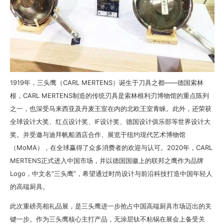
1919年，三头鹰（CARL MERTENS）诞生于刀具之都——德国索林
根，CARL MERTENS制造的传统刃具是索林根利刃博物馆的重点陈列
之一，也深受马来西亚及丹麦王室在内的北欧王室青睐。此外，还荣获
全球设计大奖、红点设计奖、IF设计奖、德国设计俱乐部等世界设计大
奖。并受邀与迪拜帆船酒店合作、展览于纽约现代艺术博物馆
（MoMA），在全球赢得了众多消费者的欢迎与认可。2020年，CARL
MERTENS正式进入中国市场，并以德国国徽上的联邦之鹰作为品牌
Logo，中文名“三头鹰”，希望通过时尚设计与前沿科技打造中国年轻人
的高端厨具。
此次重磅亮相礼品展，是三头鹰进一步抢占中国高端厨具市场迈出的关
键一步。作为三头鹰核心主打产品，无涂层钛不粘锅在展会上备受关