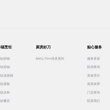
幸福烹饪
厨房好刀
贴心服务
纯钛炒锅
Metz Finn传承系列
服务承诺
纯钛煎锅
防伪查询
纯钛汤蒸锅
美食烹饪
纯钛菜板
厨具保养
纯钛水杯
门店查询
纯钛餐具
联系我们