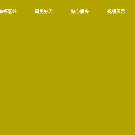
幸福烹饪
厨房好刀
贴心服务
视频展示