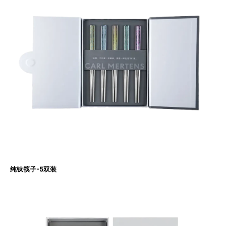
纯钛筷子-5双装