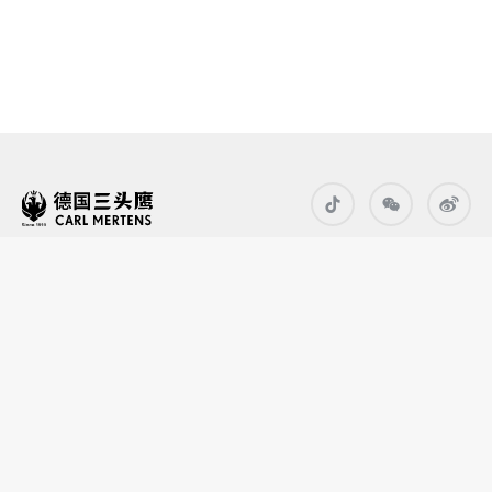
品牌故事
招牌菜
幸福烹饪
厨房好刀
贴心服务