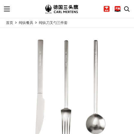
首页
纯钛餐具
纯钛刀叉勺三件套